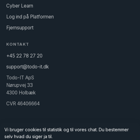
Cyber Learn
Log ind på Platformen
Fjernsupport
KONTAKT
+45 22 78 27 20
support@todo-it.dk
Todo-IT ApS
Nørupvej 33
4300 Holbæk
CVR 46406664
Vi bruger cookies til statistik og til vores chat. Du bestemmer
© 2026 TODO•IT
selv hvad du siger ja til.