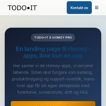
Skip to content
Kontakt os
TODO•IT X HOMEY PRO
En landing page til Homey-
apps, ikke kun én app
Her samler vi de Homey-apps, vi lancerer
løbende. Siden skal fungere som katalog,
produktindgang og support-overblik, mens
hver app får sin egen detaljeside med
funktioner, screenshots, drift og FAQ.